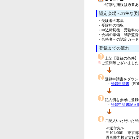
⇒特別な施設は必要あ
認定会場への主な委
・受験者の募集
・受験料の徴収
・申込締切後、受験料の
・会場の準備、試験監督
・合格者への認定カード
登録までの流れ
上記【登録の条件】
※
ご質問等ございました
登録申請書をダウン
・
登録申請書
（PD
記入例を参考に登録
・
登録申請書記入
ご記入いただいた登
≪送付先≫
〒101-0061 
漫画能力検定実行