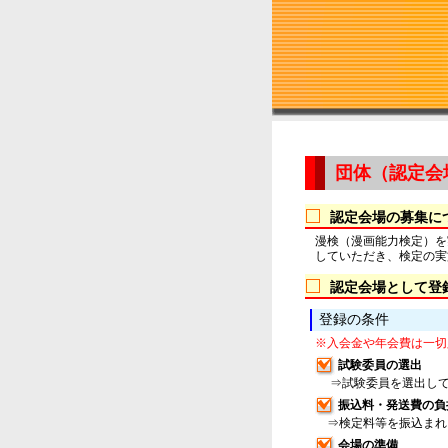
団体（認定会
認定会場の募集に
漫検（漫画能力検定）を
していただき、検定の実
認定会場として登
登録の条件
※入会金や年会費は一切
試験委員の選出
⇒試験委員を選出して
振込料・発送費の負
⇒検定料等を振込まれ
会場の準備