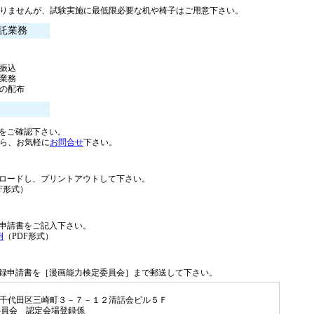
りませんが、試験実施に最低限必要な机や椅子はご用意下さい。
託業務
振込
業務
の配布
をご確認下さい。
ら、お気軽に
お問合せ
下さい。
ロードし、プリントアウトして下さい。
F形式）
申請書をご記入下さい。
例
（PDF形式）
録申請書を［漫画能力検定委員会］まで郵送して下さい。
東京都千代田区三崎町３－７－１２清話会ビル５Ｆ
委員会 認定会場登録係